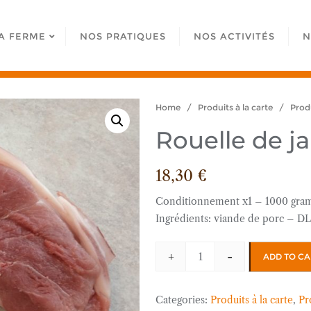
A FERME
NOS PRATIQUES
NOS ACTIVITÉS
N
Home
/
Produits à la carte
/
Produ
Rouelle de j
18,30
€
Conditionnement x1 – 1000 gra
Ingrédients: viande de porc – DL
+
-
ADD TO CA
Rouelle
de
jambon
Categories:
Produits à la carte
,
Pr