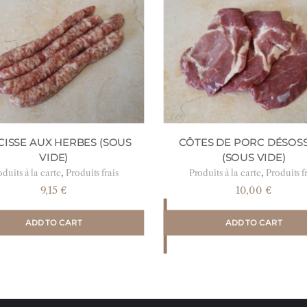
CISSE AUX HERBES (SOUS
CÔTES DE PORC DÉSOS
VIDE)
(SOUS VIDE)
,
,
duits à la carte
Produits frais
Produits à la carte
Produits f
9,15
€
10,00
€
ADD TO CART
ADD TO CART