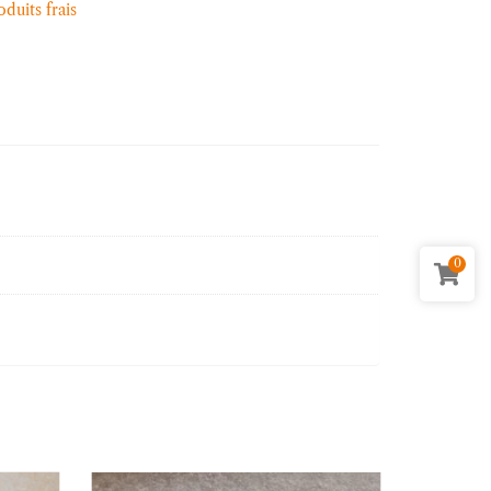
oduits frais
0