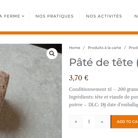
A FERME
NOS PRATIQUES
NOS ACTIVITÉS
N
Home
/
Produits à la carte
/
Produ
Pâté de tête 
3,70
€
Conditionnement x1 – 200 gram
Ingrédients: tête et viande de p
poivre – DLC: 18j date d’emballa
+
-
ADD TO CA
Pâté
de