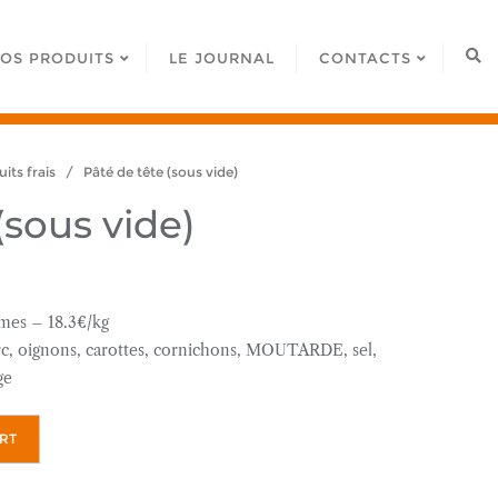
OS PRODUITS
LE JOURNAL
CONTACTS
its frais
/ Pâté de tête (sous vide)
(sous vide)
mes – 18.3€/kg
orc, oignons, carottes, cornichons, MOUTARDE, sel,
ge
RT