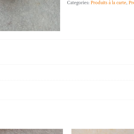
tête
Categories:
Produits à la carte
,
Pr
(sous
vide)
quantity