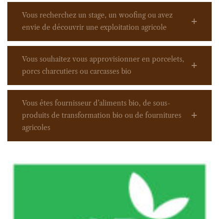
Vous recherchez un stage, un woofing ou avez
envie de découvrir une exploitation agricole
Vous souhaitez vous approvisionner en porcelets,
porcs charcutiers ou carcasses bio
Vous êtes fournisseur d’aliments bio, de sous-
produits de transformation bio ou de fournitures
agricoles