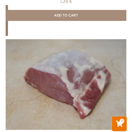
7,20
€
ADD TO CART
0