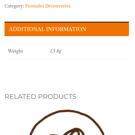
Saisons »
Category:
Formules Découvertes
-
1.5
kg
ADDITIONAL INFORMATION
quantity
Weight
1,5 kg
RELATED PRODUCTS