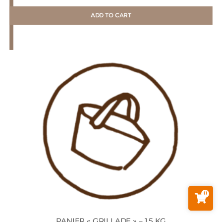
ADD TO CART
0
PANIER « GRILLADE » – 1.5 KG