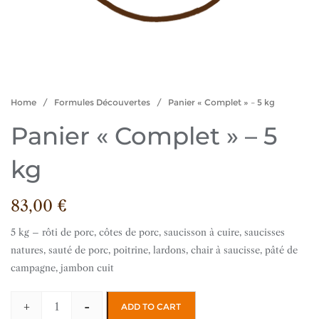
Home
/
Formules Découvertes
/ Panier « Complet » – 5 kg
Panier « Complet » – 5
kg
83,00
€
5 kg – rôti de porc, côtes de porc, saucisson à cuire, saucisses
natures, sauté de porc, poitrine, lardons, chair à saucisse, pâté de
campagne, jambon cuit
+
-
ADD TO CART
Panier