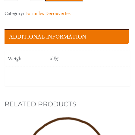
« Complet »
-
Category:
Formules Découvertes
5
kg
quantity
ADDITIONAL INFORMATION
Weight
5 kg
RELATED PRODUCTS