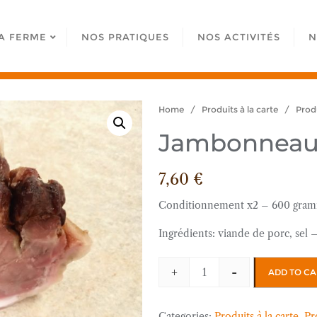
A FERME
NOS PRATIQUES
NOS ACTIVITÉS
N
Home
/
Produits à la carte
/
Produ
Jambonneau c
7,60
€
Conditionnement x2 – 600 gram
Ingrédients: viande de porc, sel 
+
-
ADD TO CA
Jambonneau
cuit
(sous
Categories:
Produits à la carte
,
Pr