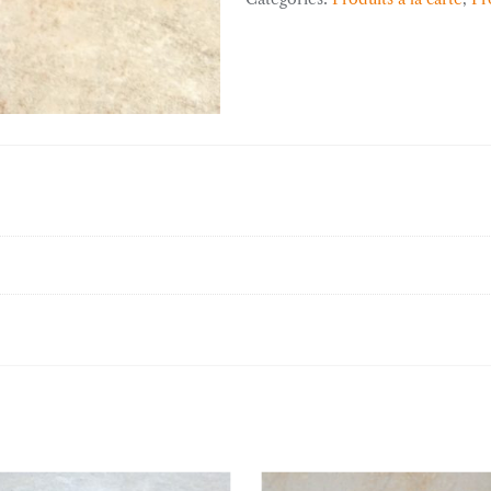
vide)
quantity