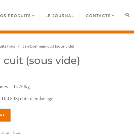
OS PRODUITS
LE JOURNAL
CONTACTS
its frais
/ Jambonneau cuit (sous vide)
uit (sous vide)
mes – 12.7€/kg
– DLC: 18j date d’emballage
RT
oduits frais