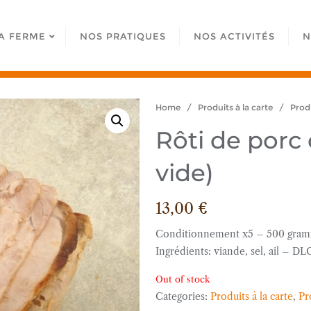
A FERME
NOS PRATIQUES
NOS ACTIVITÉS
N
Home
/
Produits à la carte
/
Produ
Rôti de porc 
vide)
13,00
€
Conditionnement x5 – 500 gram
Ingrédients: viande, sel, ail – DL
Out of stock
Categories:
Produits à la carte
,
Pr