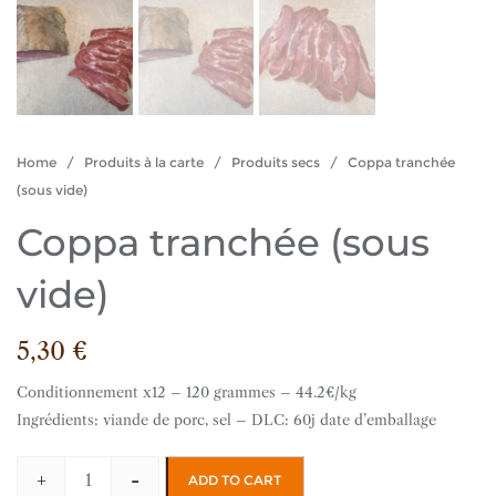
Home
/
Produits à la carte
/
Produits secs
/ Coppa tranchée
(sous vide)
Coppa tranchée (sous
vide)
5,30
€
Conditionnement x12 – 120 grammes – 44.2€/kg
Ingrédients: viande de porc, sel – DLC: 60j date d’emballage
+
-
ADD TO CART
Coppa