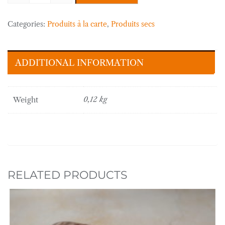
tranchée
(sous
Categories:
Produits à la carte
,
Produits secs
vide)
quantity
ADDITIONAL INFORMATION
Weight
0,12 kg
RELATED PRODUCTS