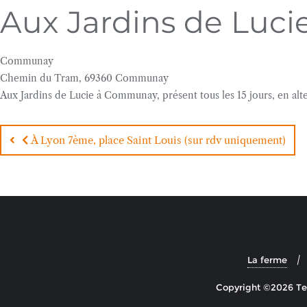
Aux Jardins de Luc
Communay
Chemin du Tram, 69360 Communay
Aux Jardins de Lucie à Communay, présent tous les 15 jours, en alt
Navigation
de
P
À Lyon 7ème, place Saint Louis (sur rdv uniquement)
u
l’article
b
l
i
c
a
t
La ferme
i
Copyright ©2026 Terr
o