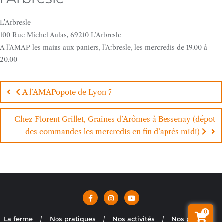
L'Arbresle
100 Rue Michel Aulas, 69210 L’Arbresle
A l’AMAP les mains aux paniers, l’Arbresle, les mercredis de 19.00 à
20.00
Navigation
de
P
A l’AMAPopote de Lyon 7
l’article
u
b
Chez Florent Grillet, Graines d’Arômes à Bessenay (dépot
l
P
des commandes les mercredis en fin d’après midi)
i
u
c
b
a
l
t
i
i
c
o
a
0
n
t
La ferme
Nos pratiques
Nos activités
Nos produits