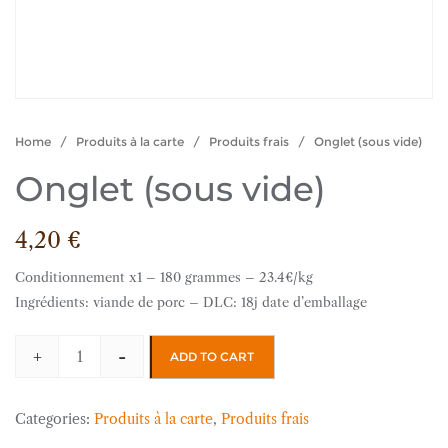
Home
/
Produits à la carte
/
Produits frais
/ Onglet (sous vide)
Onglet (sous vide)
4,20
€
Conditionnement x1 – 180 grammes – 23.4€/kg
Ingrédients: viande de porc – DLC: 18j date d’emballage
+
-
ADD TO CART
Onglet
(sous
vide)
Categories:
Produits à la carte
,
Produits frais
quantity